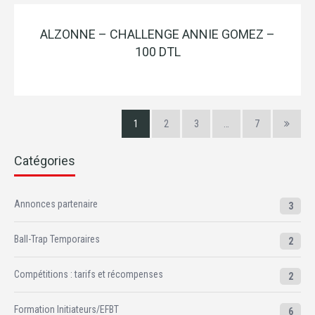
ALZONNE – CHALLENGE ANNIE GOMEZ –
100 DTL
1
2
3
…
7
Catégories
Annonces partenaire
3
Ball-Trap Temporaires
2
Compétitions : tarifs et récompenses
2
Formation Initiateurs/EFBT
6