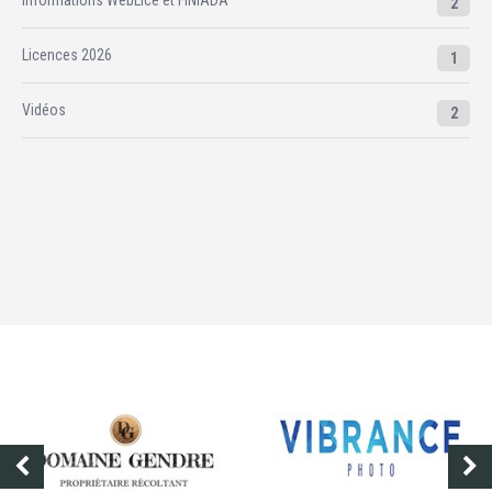
Informations WebLice et FINIADA
2
Licences 2026
1
Vidéos
2