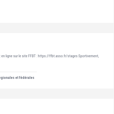
en ligne sur le site FFBT : https://ffbt.asso.fr/stages Sportivement,
égionales et fédérales