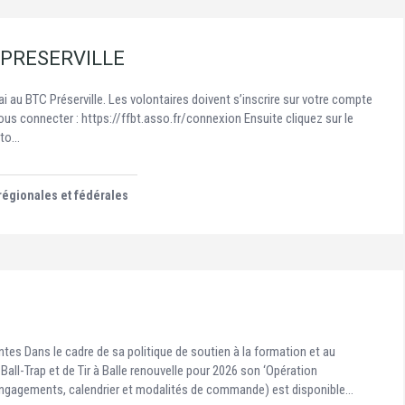
 PRESERVILLE
ai au BTC Préserville. Les volontaires doivent s’inscrire sur votre compte
 vous connecter : https://ffbt.asso.fr/connexion Ensuite cliquez sur le
oto…
régionales et fédérales
s Dans le cadre de sa politique de soutien à la formation et au
Ball-Trap et de Tir à Balle renouvelle pour 2026 son ‘Opération
, engagements, calendrier et modalités de commande) est disponible…