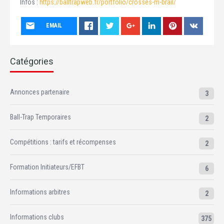
Infos :
https://balltrapweb.fr/portfolio/crosses-m-brail/
EMAIL
Catégories
Annonces partenaire
3
Ball-Trap Temporaires
2
Compétitions : tarifs et récompenses
2
Formation Initiateurs/EFBT
6
Informations arbitres
2
Informations clubs
375