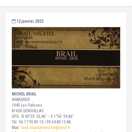
12 janvier 2023
MICHEL BRAIL
ARMURIER
1045 Les Palisses
81600 SENOUILLAC
GPS : N 43°55′ 32,46″ – E 1°56′ 59,86″
Tél : 06 17 95 85 10 / 09 54 80 13 88
Mail :
brail.chantaletmichel@neuf.fr