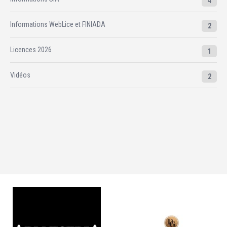
4
Informations WebLice et FINIADA
2
Licences 2026
1
Vidéos
2