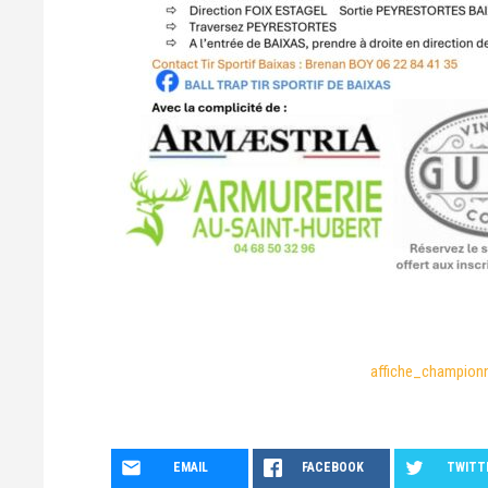
affiche_champion
EMAIL
FACEBOOK
TWITT