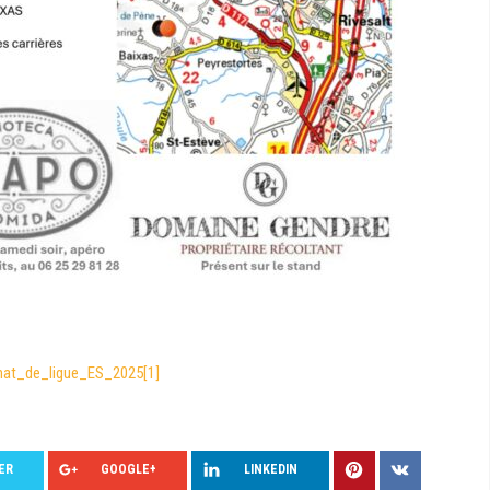
nat_de_ligue_ES_2025[1]
ER
GOOGLE+
LINKEDIN