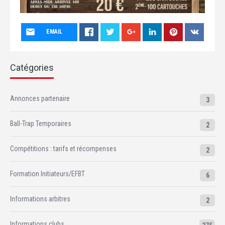
EMAIL
Catégories
Annonces partenaire
3
Ball-Trap Temporaires
2
Compétitions : tarifs et récompenses
2
Formation Initiateurs/EFBT
6
Informations arbitres
2
Informations clubs