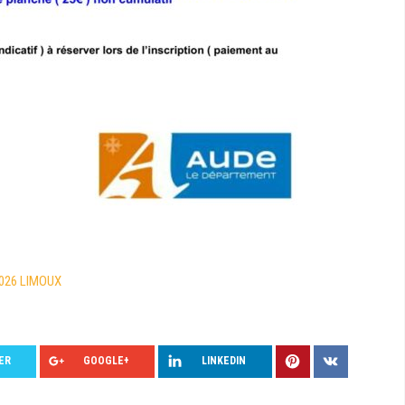
026 LIMOUX
ER
GOOGLE+
LINKEDIN