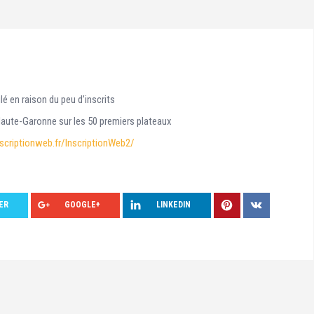
é en raison du peu d’inscrits
aute-Garonne sur les 50 premiers plateaux
nscriptionweb.fr/InscriptionWeb2/
ER
GOOGLE+
LINKEDIN