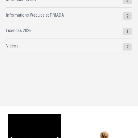
4
Informations WebLice et FINIADA
2
Licences 2026
1
Vidéos
2