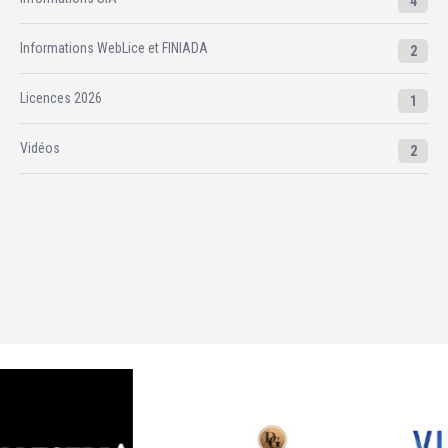
4
Informations WebLice et FINIADA
2
Licences 2026
1
Vidéos
2