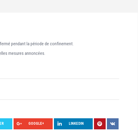
 fermé pendant la période de confinement.
velles mesures annoncées.
ER
GOOGLE+
LINKEDIN