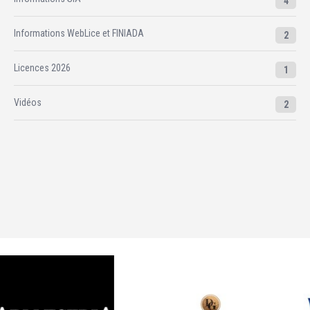
4
Informations WebLice et FINIADA
2
Licences 2026
1
Vidéos
2