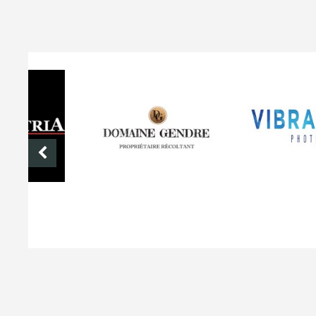
DOMAINE GENDRE
VIBRANCE PHOTO
© Comité Régional de Ball-Trap d'Occitanie - Tous droits réservés -
C