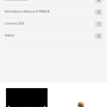
4
Informations WebLice et FINIADA
2
Licences 2026
1
Vidéos
2