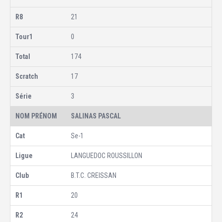
21
0
174
17
3
SALINAS PASCAL
Se-1
LANGUEDOC ROUSSILLON
B.T.C. CREISSAN
20
24