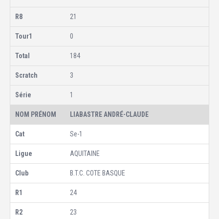
21
0
184
3
1
LIABASTRE ANDRÉ-CLAUDE
Se-1
AQUITAINE
B.T.C. COTE BASQUE
24
23