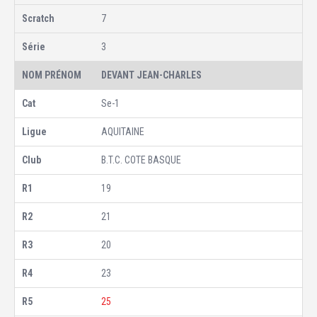
7
3
DEVANT JEAN-CHARLES
Se-1
AQUITAINE
B.T.C. COTE BASQUE
19
21
20
23
25