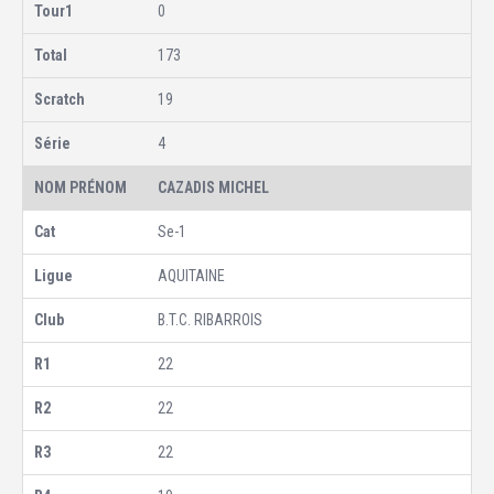
0
173
19
4
CAZADIS MICHEL
Se-1
AQUITAINE
B.T.C. RIBARROIS
22
22
22