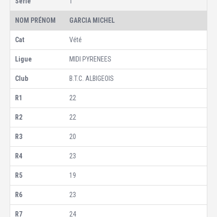
1
GARCIA MICHEL
Vété
MIDI PYRENEES
B.T.C. ALBIGEOIS
22
22
20
23
19
23
24