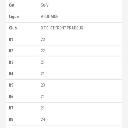
Su-V
AQUITAINE
B.T.C. ST FRONT PRADOUX
23
22
21
21
23
21
21
24