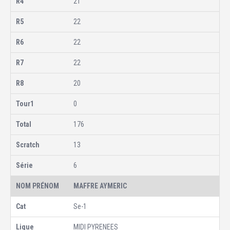
21
22
22
22
20
0
176
13
6
MAFFRE AYMERIC
Se-1
MIDI PYRENEES