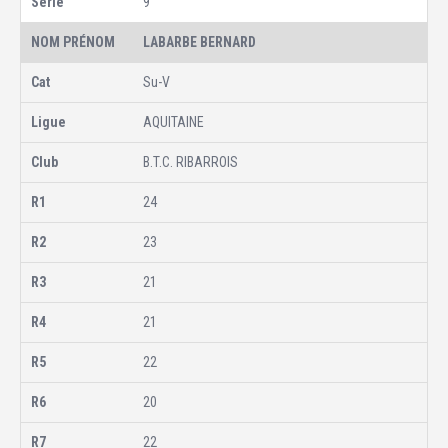
9
LABARBE BERNARD
Su-V
AQUITAINE
B.T.C. RIBARROIS
24
23
21
21
22
20
22