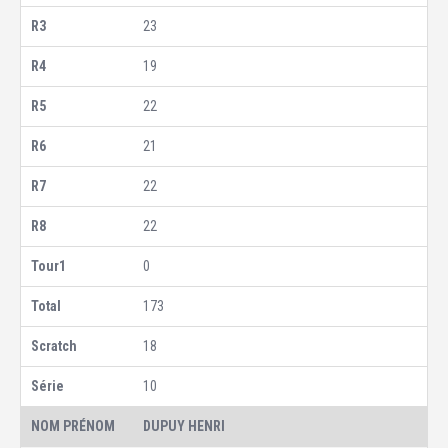
23
19
22
21
22
22
0
173
18
10
DUPUY HENRI