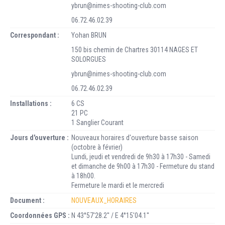
ybrun@nimes-shooting-club.com
06.72.46.02.39
Correspondant :
Yohan BRUN
150 bis chemin de Chartres 30114 NAGES ET
SOLORGUES
ybrun@nimes-shooting-club.com
06.72.46.02.39
Installations :
6 CS
21 PC
1 Sanglier Courant
Jours d'ouverture :
Nouveaux horaires d'ouverture basse saison
(octobre à février)
Lundi, jeudi et vendredi de 9h30 à 17h30 - Samedi
et dimanche de 9h00 à 17h30 - Fermeture du stand
à 18h00.
Fermeture le mardi et le mercredi
Document :
NOUVEAUX_HORAIRES
Coordonnées GPS :
N 43°57'28.2'' / E 4°15'04.1''