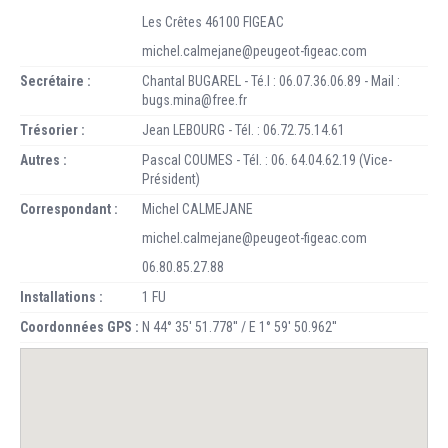
Les Crêtes 46100 FIGEAC
michel.calmejane@peugeot-figeac.com
Secrétaire :
Chantal BUGAREL - Té.l : 06.07.36.06.89 - Mail :
bugs.mina@free.fr
Trésorier :
Jean LEBOURG - Tél. : 06.72.75.14.61
Autres :
Pascal COUMES - Tél. : 06. 64.04.62.19 (Vice-
Président)
Correspondant :
Michel CALMEJANE
michel.calmejane@peugeot-figeac.com
06.80.85.27.88
Installations :
1 FU
Coordonnées GPS :
N 44° 35' 51.778'' / E 1° 59' 50.962''