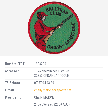
Numéro FFBT :
19032041
Adresse :
1326 chemin des Hargues
32350 ORDAN LARROQUE
Téléphone :
07.77.04.43.39
E-mail :
charly.maione@laposte.net
Président :
Charly MAÏONE
2 rue d'Assas 32000 AUCH