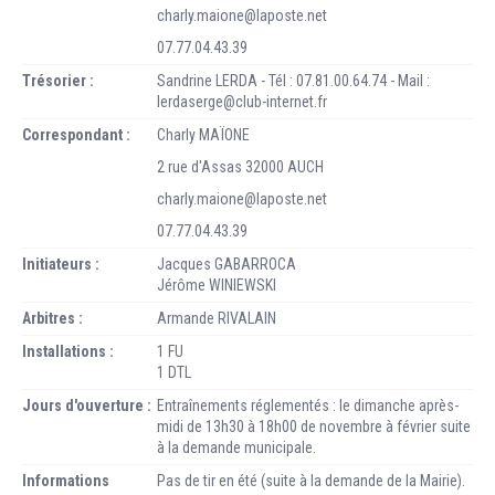
charly.maione@laposte.net
07.77.04.43.39
Trésorier :
Sandrine LERDA - Tél : 07.81.00.64.74 - Mail :
lerdaserge@club-internet.fr
Correspondant :
Charly MAÏONE
2 rue d'Assas 32000 AUCH
charly.maione@laposte.net
07.77.04.43.39
Initiateurs :
Jacques GABARROCA
Jérôme WINIEWSKI
Arbitres :
Armande RIVALAIN
Installations :
1 FU
1 DTL
Jours d'ouverture :
Entraînements réglementés : le dimanche après-
midi de 13h30 à 18h00 de novembre à février suite
à la demande municipale.
Informations
Pas de tir en été (suite à la demande de la Mairie).