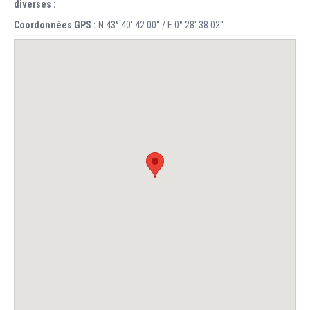
diverses :
Coordonnées GPS :
N 43° 40' 42.00'' / E 0° 28' 38.02''