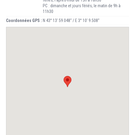
fériés, l'après-midi de 15h à 18h30
PC : dimanche et jours fériés, le matin de 9h à
11h30
Coordonnées GPS :
N 43° 13' 59.048'' / E 3° 10' 9.508''