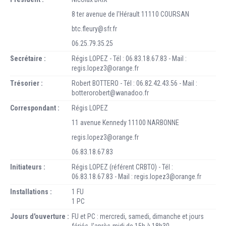
8 ter avenue de l'Hérault 11110 COURSAN
btc.fleury@sfr.fr
06.25.79.35.25
Secrétaire :
Régis LOPEZ - Tél : 06.83.18.67.83 - Mail :
regis.lopez3@orange.fr
Trésorier :
Robert BOTTERO - Tél : 06.82.42.43.56 - Mail :
botterorobert@wanadoo.fr
Correspondant :
Régis LOPEZ
11 avenue Kennedy 11100 NARBONNE
regis.lopez3@orange.fr
06.83.18.67.83
Initiateurs :
Régis LOPEZ (référent CRBTO) - Tél :
06.83.18.67.83 - Mail : regis.lopez3@orange.fr
Installations :
1 FU
1 PC
Jours d'ouverture :
FU et PC : mercredi, samedi, dimanche et jours