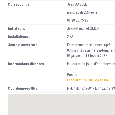
Correspondant :
Jean BAGELET
jean.bagelet@free.fr
06.88.36.75.36
Initiateurs :
Jean-Marc SALOMON
Installations :
2 FA
Jours d'ouverture :
Entraînements le samedi après-m
07 mars, 25 avril, 19 septembre
09 janvier et 13 février 2027
Informations diverses :
Initiation les jours d'entraîneme
Presse :
Fenouillet : 50 ans, ça se tire !
Coordonnées GPS :
N 43° 40' 57.968'' / E 1° 22' 18.83