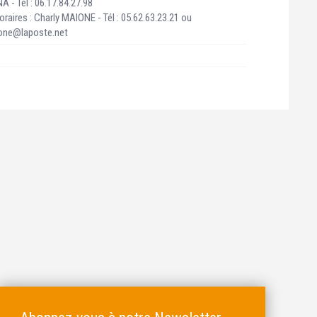
A - Tél : 06.17.84.27.98
aires : Charly MAIONE - Tél : 05.62.63.23.21 ou
aione@laposte.net